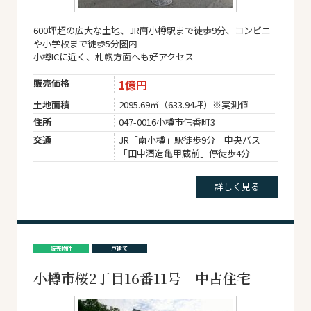
600坪超の広大な土地、JR南小樽駅まで徒歩9分、コンビニ
や小学校まで徒歩5分圏内
小樽ICに近く、札幌方面へも好アクセス
販売価格
1億円
土地面積
2095.69㎡（633.94坪）※実測値
住所
047-0016小樽市信香町3
交通
JR「南小樽」駅徒歩9分 中央バス
「田中酒造亀甲蔵前」停徒歩4分
詳しく見る
販売物件
戸建て
小樽市桜2丁目16番11号 中古住宅