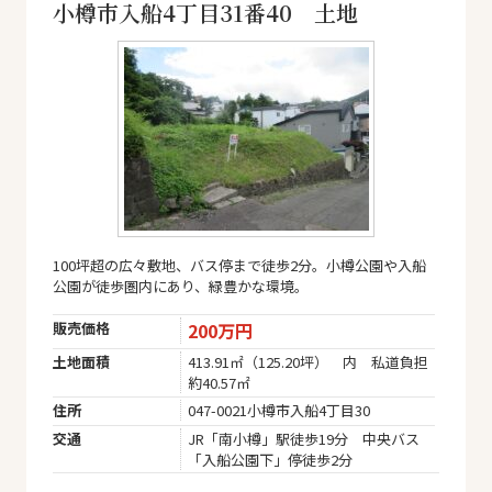
小樽市入船4丁目31番40 土地
100坪超の広々敷地、バス停まで徒歩2分。小樽公園や入船
公園が徒歩圏内にあり、緑豊かな環境。
販売価格
200万円
土地面積
413.91㎡（125.20坪） 内 私道負担
約40.57㎡
住所
047-0021小樽市入船4丁目30
交通
JR「南小樽」駅徒歩19分 中央バス
「入船公園下」停徒歩2分