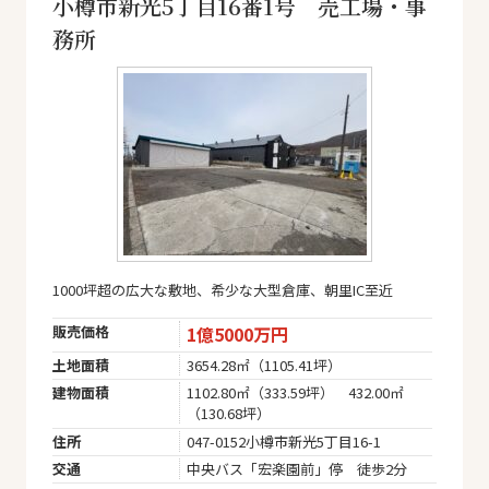
小樽市新光5丁目16番1号 売工場・事
務所
1000坪超の広大な敷地、希少な大型倉庫、朝里IC至近
販売価格
1億5000万円
土地面積
3654.28㎡（1105.41坪）
建物面積
1102.80㎡（333.59坪） 432.00㎡
（130.68坪）
住所
047-0152小樽市新光5丁目16-1
交通
中央バス「宏楽園前」停 徒歩2分