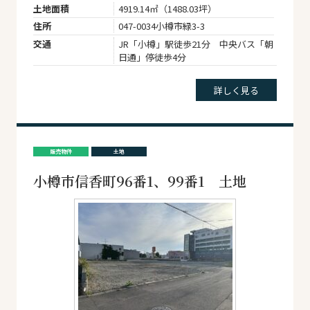
土地面積
4919.14㎡（1488.03坪）
住所
047-0034小樽市緑3-3
交通
JR「小樽」駅徒歩21分 中央バス「朝
日通」停徒歩4分
詳しく見る
販売物件
土地
小樽市信香町96番1、99番1 土地