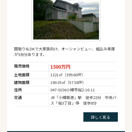
間取り6LDKで大家族向け、オーシャンビュー、組込み車庫
が3台分あります。
販売価格
1500万円
土地面積
1321㎡（399.60坪）
建物面積
190.35㎡（57.58坪）
住所
047-0156小樽市桜2-16-11
交通
JR「小樽築港」駅 徒歩22分 中央バ
ス「桜3丁目」停 徒歩8分
詳しく見る