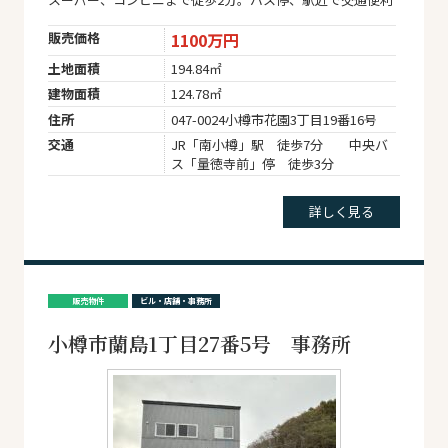
販売価格
1100万円
土地面積
194.84㎡
建物面積
124.78㎡
住所
047-0024小樽市花園3丁目19番16号
交通
JR「南小樽」駅 徒歩7分 中央バ
ス「量徳寺前」停 徒歩3分
詳しく見る
販売物件
ビル・店舗・事務所
小樽市蘭島1丁目27番5号 事務所