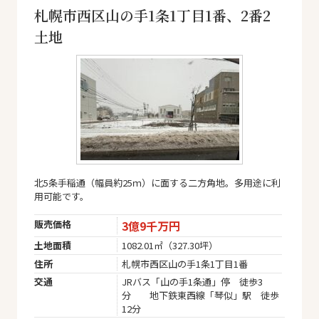
札幌市西区山の手1条1丁目1番、2番2
土地
北5条手稲通（幅員約25ｍ）に面する二方角地。多用途に利
用可能です。
販売価格
3億9千万円
土地面積
1082.01㎡（327.30坪）
住所
札幌市西区山の手1条1丁目1番
交通
JRバス「山の手1条通」停 徒歩3
分 地下鉄東西線「琴似」駅 徒歩
12分