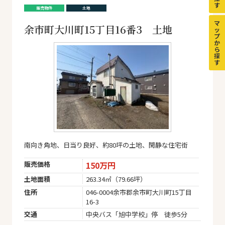
す
販売物件
土地
マ
余市町大川町15丁目16番3 土地
ッ
プ
か
ら
探
す
南向き角地、日当り良好、約80坪の土地、閑静な住宅街
販売価格
150万円
土地面積
263.34㎡（79.66坪）
住所
046-0004余市郡余市町大川町15丁目
16-3
交通
中央バス「旭中学校」停 徒歩5分