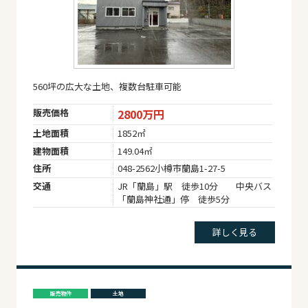
560坪の広大な土地、複数台駐車可能
販売価格
2800万円
土地面積
1852㎡
建物面積
149.04㎡
住所
048-2562小樽市蘭島1-27-5
交通
JR「蘭島」駅 徒歩10分 中央バス
「蘭島神社通」停 徒歩5分
詳しく見る
販売物件
土地