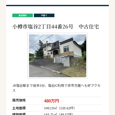
販売物件
戸建て
小樽市塩谷2丁目44番26号 中古住宅
JR塩谷駅まで徒歩3分、塩谷IC利用で余市方面へも好アクセ
ス
販売価格
480万円
土地面積
349.19㎡（105.62坪）
建物面積
163.21㎡（49.37坪）