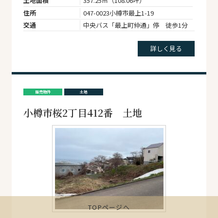
土地面積
357.25㎡（108.06坪）
住所
047-0023小樽市最上1-19
交通
中央バス「最上町仲通」停 徒歩1分
詳しく見る
販売物件
土地
小樽市桜2丁目412番 土地
TOPページへ