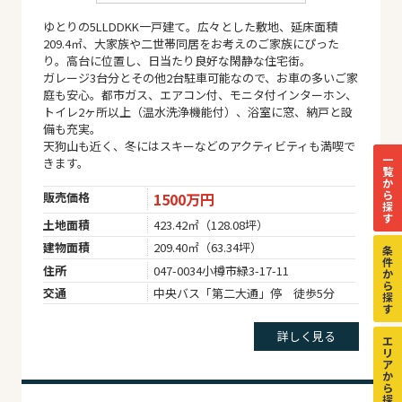
ゆとりの5LLDDKK一戸建て。広々とした敷地、延床面積
209.4㎡、大家族や二世帯同居をお考えのご家族にぴった
り。高台に位置し、日当たり良好な閑静な住宅街。
ガレージ3台分とその他2台駐車可能なので、お車の多いご家
庭も安心。都市ガス、エアコン付、モニタ付インターホン、
トイレ2ヶ所以上（温水洗浄機能付）、浴室に窓、納戸と設
備も充実。
天狗山も近く、冬にはスキーなどのアクティビティも満喫で
一
きます。
覧
か
ら
販売価格
1500万円
探
す
土地面積
423.42㎡（128.08坪）
建物面積
209.40㎡（63.34坪）
条
件
住所
047-0034小樽市緑3-17-11
か
ら
交通
中央バス「第二大通」停 徒歩5分
探
す
詳しく見る
エ
リ
ア
か
ら
探