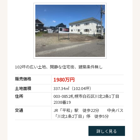
102坪の広い土地、閑静な住宅街、建築条件無し
販売価格
1980万円
土地面積
337.34㎡（102.04坪）
住所
003-0852札幌市白石区川北2条1丁目
2338番19
交通
JR「平和」駅 徒歩22分 中央バス
「川北1条2丁目」停 徒歩5分
詳しく見る