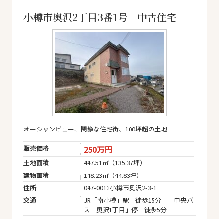
小樽市奥沢2丁目3番1号 中古住宅
オーシャンビュー、閑静な住宅街、100坪超の土地
販売価格
250万円
土地面積
447.51㎡（135.37坪）
建物面積
148.23㎡（44.83坪）
住所
047-0013小樽市奥沢2-3-1
交通
JR「南小樽」駅 徒歩15分 中央バ
ス「奥沢1丁目」停 徒歩5分