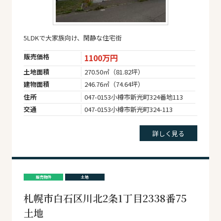
5LDKで大家族向け、閑静な住宅街
販売価格
1100万円
土地面積
270.50㎡（81.82坪）
建物面積
246.76㎡（74.64坪）
住所
047-0153小樽市新光町324番地113
交通
047-0153小樽市新光町324-113
詳しく見る
販売物件
土地
札幌市白石区川北2条1丁目2338番75
土地