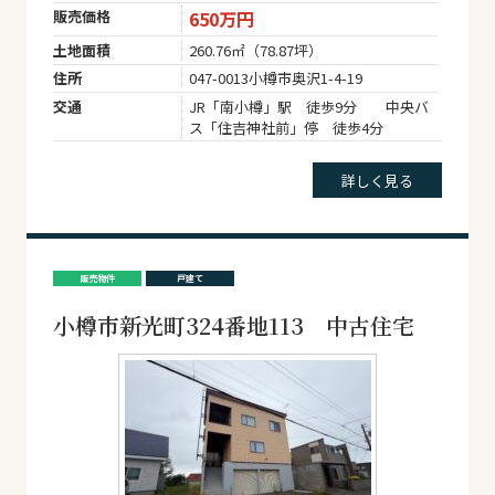
販売価格
650万円
土地面積
260.76㎡（78.87坪）
住所
047-0013小樽市奥沢1-4-19
交通
JR「南小樽」駅 徒歩9分 中央バ
ス「住吉神社前」停 徒歩4分
詳しく見る
販売物件
戸建て
小樽市新光町324番地113 中古住宅