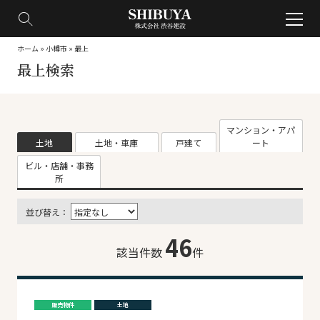
ホーム
»
小樽市
»
最上
最上検索
マンション・アパ
土地
土地・車庫
戸建て
ート
ビル・店舗・事務
所
並び替え：
46
該当件数
件
販売物件
土地