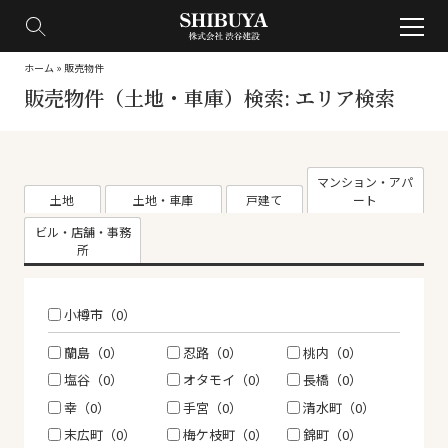
ホーム
»
販売物件
販売物件（土地・車庫）検索: エリア検索
マンション・アパ
土地
土地・車庫
戸建て
ート
ビル・店舗・事務
所
小樽市（0）
蘭島（0）
忍路（0）
桃内（0）
塩谷（0）
オタモイ（0）
長橋（0）
幸（0）
手宮（0）
清水町（0）
末広町（0）
梅ケ枝町（0）
錦町（0）