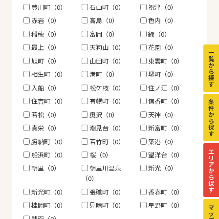
豊川町（0）
石山町（0）
祝津（0）
赤岩（0）
高島（0）
色内（0）
稲穂（0）
富岡（0）
緑（0）
最上（0）
天狗山（0）
花園（0）
一
覧
旭町（0）
山田町（0）
東雲町（0）
か
ら
相生町（0）
港町（0）
堺町（0）
探
す
入船（0）
松ケ枝（0）
住ノ江（0）
住吉町（0）
有幌町（0）
信香町（0）
条
件
若松（0）
奥沢（0）
天神（0）
か
ら
探
真栄（0）
潮見台（0）
新富町（0）
す
勝納町（0）
若竹町（0）
築港（0）
エ
船浜町（0）
桜（0）
望洋台（0）
リ
ア
朝里（0）
朝里川温泉
新光（0）
か
ら
（0）
探
す
新光町（0）
張礁町（0）
香春町（0）
桂岡町（0）
見晴町（0）
星野町（0）
マ
ッ
銭函（0）