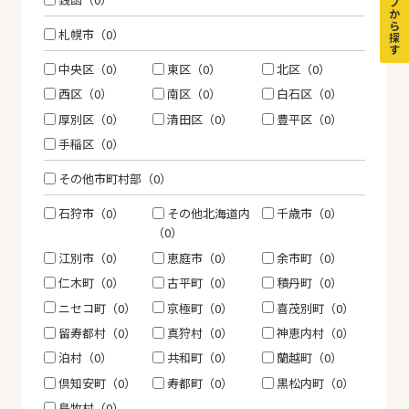
プ
か
ら
札幌市（0）
探
す
中央区（0）
東区（0）
北区（0）
西区（0）
南区（0）
白石区（0）
厚別区（0）
清田区（0）
豊平区（0）
手稲区（0）
その他市町村部（0）
石狩市（0）
その他北海道内
千歳市（0）
（0）
江別市（0）
恵庭市（0）
余市町（0）
仁木町（0）
古平町（0）
積丹町（0）
ニセコ町（0）
京極町（0）
喜茂別町（0）
留寿都村（0）
真狩村（0）
神恵内村（0）
泊村（0）
共和町（0）
蘭越町（0）
倶知安町（0）
寿都町（0）
黒松内町（0）
島牧村（0）